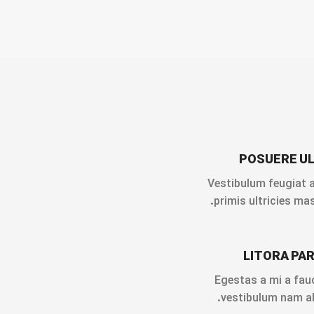
POSUERE U
Vestibulum feugiat 
primis ultricies mas
LITORA PA
Egestas a mi a fau
vestibulum nam ali