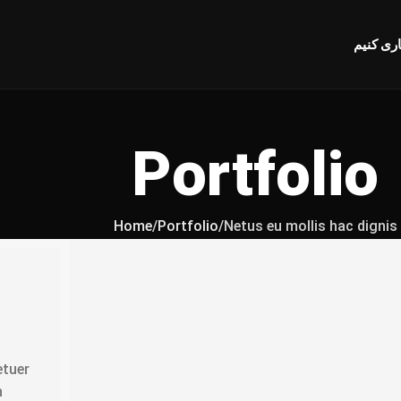
ری کنیم
Portfolio
Home
Portfolio
Netus eu mollis hac dignis
etuer
h