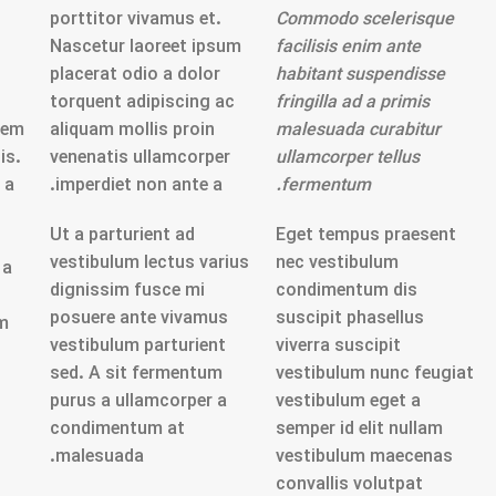
porttitor vivamus et.
Commodo scelerisque
Nascetur laoreet ipsum
facilisis enim ante
placerat odio a dolor
habitant suspendisse
torquent adipiscing ac
fringilla ad a primis
sem
aliquam mollis proin
malesuada curabitur
is.
venenatis ullamcorper
ullamcorper tellus
 a
imperdiet non ante a.
fermentum.
Ut a parturient ad
Eget tempus praesent
vestibulum lectus varius
nec vestibulum
 a
dignissim fusce mi
condimentum dis
posuere ante vivamus
suscipit phasellus
m
vestibulum parturient
viverra suscipit
sed. A sit fermentum
vestibulum nunc feugiat
purus a ullamcorper a
vestibulum eget a
condimentum at
semper id elit nullam
malesuada.
vestibulum maecenas
convallis volutpat