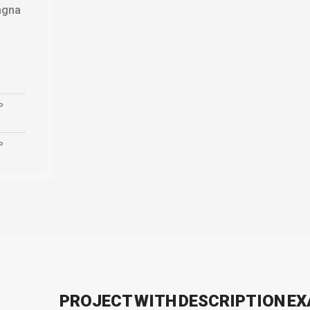
agna
P
P
PROJECT WITH DESCRIPTION E