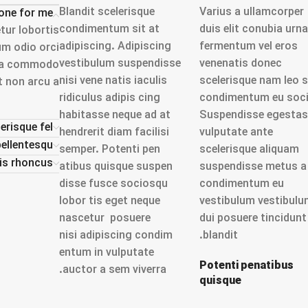
Blandit scelerisque
Varius a ullamcorper
one for me?
condimentum sit at
duis elit conubia urna
tur lobortis
adipiscing. Adipiscing
fermentum vel eros
um odio orci
vestibulum suspendisse
venenatis donec
us a commodo
nisi vene natis iaculis
scelerisque nam leo 
t non arcu a.
ridiculus adipis cing
condimentum eu soci
habitasse neque ad at
Suspendisse egestas
erisque fel
hendrerit diam facilisi
vulputate ante
ellentesqu
semper. Potenti pen
scelerisque aliquam
lis rhoncus
atibus quisque suspen
suspendisse metus a
disse fusce sociosqu
condimentum eu
lobor tis eget neque
vestibulum vestibulu
nascetur posuere
dui posuere tincidunt
nisi adipiscing condim
blandit.
entum in vulputate
Potenti penatibus
auctor a sem viverra.
quisque