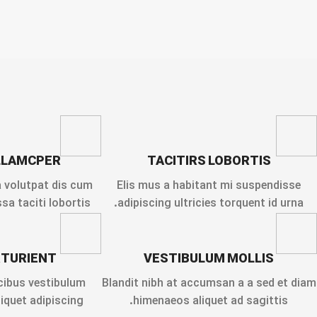
LLAMCPER
TACITIRS LOBORTIS
a volutpat dis cum
Elis mus a habitant mi suspendisse
sa taciti lobortis.
adipiscing ultricies torquent id urna.
RTURIENT
VESTIBULUM MOLLIS
cibus vestibulum
Blandit nibh at accumsan a a sed et diam
quet adipiscing.
himenaeos aliquet ad sagittis.