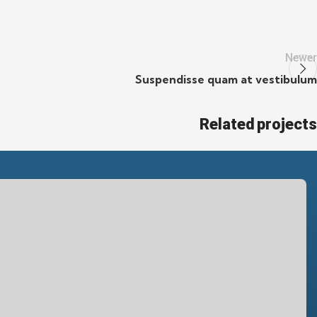
Newer
Suspendisse quam at vestibulum
Related projects
Furniture
A lacus bibendum pulvinar